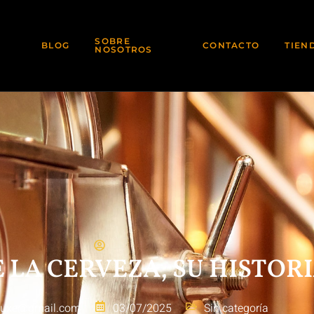
SOBRE
BLOG
CONTACTO
TIEN
NOSOTROS
 LA CERVEZA, SU HISTOR
eluxe@gmail.com
03/07/2025
Sin categoría