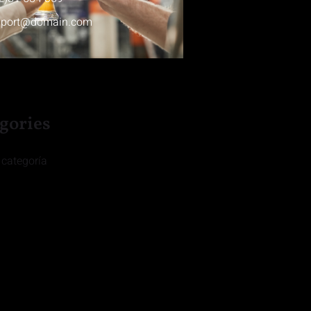
pport@domain.com
gories
 categoría