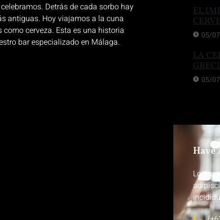
a celebramos. Detrás de cada sorbo hay
EL IM
ás antiguas. Hoy viajamos a la cuna
CERV
 como cerveza. Esta es una historia
05/07
stro bar especializado en Málaga.
LA CE
GREC
05/07
Have 
Lorem i
adipisc
incididu
(+6