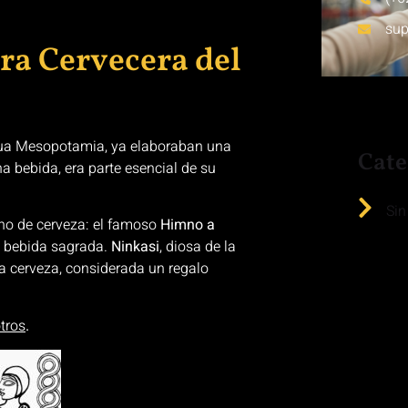
su
ra Cervecera del
igua Mesopotamia, ya elaboraban una
Cate
a bebida, era parte esencial de su
Sin
ino de cerveza: el famoso
Himno a
ta bebida sagrada.
Ninkasi
, diosa de la
la cerveza, considerada un regalo
tros
.