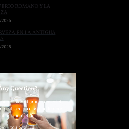
PERIO ROMANO Y LA
EZA
/2025
RVEZA EN LA ANTIGUA
IA
/2025
Any Question?
psum dolor sit amet, consectet
ing elit, sed do eiusmod tempor
nt ut labore et dolore
2)81 584 369