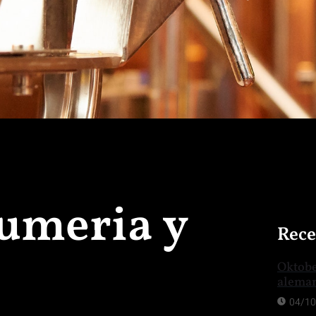
Sumeria y
Rece
Oktober
aleman
04/10