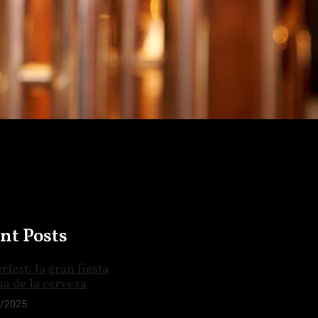
nt Posts
fest: la gran fiesta
a de la cerveza
/2025